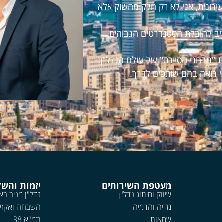
עירונית, אני לא רק חלק מהשוק אלא
חויב להובלת הסטנדרטים הגבוהים
 "מבחני הסיירת" של עולם הנדל"ן.
י רואה בהם שותפים לדרך.
מעטפת השירותים
יזמות והש
שיווק ומיתוג נדל"ן
נדל"ן מניב בא
מדיה והדמיה
השבחה ואקזי
שמאות
תמ"א 38