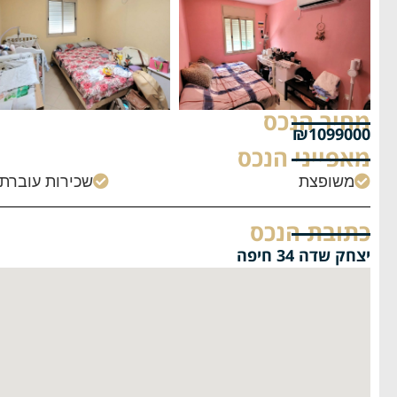
מחיר הנכס
₪1099000
מאפייני הנכס
משופצת
שכירות עוברת


כתובת הנכס
יצחק שדה 34 חיפה