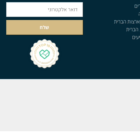
ים
ארצות הברית
שלח
 הברית
עים