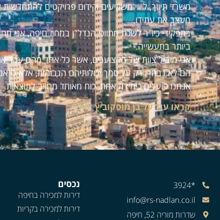
משרד תיווך, ליווי משקיעים וקידום פרויקטים להתחדשות 
מעצב את עתידו.
בתפקידי כיו"ר לשכת מתווכי הנדל"ן במחוז חיפה, אני מ
ביותר בתעשייה.
אני מוביל צוות של מקצוענים, אשר כל אחד מהם עבר את
הם לא נבחרו רק על סמך יכולותיהם הגבוהות, אלא כי אנ
אנחנו פועלים כיחידה אחת, כוח מאוחד מחויב לתוצאות.
קראו עוד על בן מוסקוביץ >>>
נכסים
*3924
דירות למכירה בחיפה
info@rs-nadlan.co.il
דירות למכירה בקריות
שדרות מוריה 52, חיפה