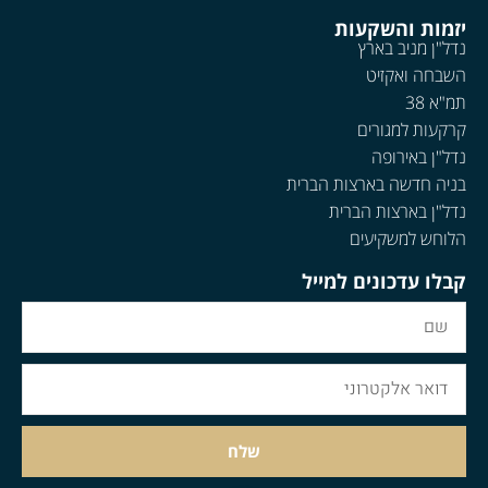
יזמות והשקעות
נדל"ן מניב בארץ
השבחה ואקזיט
תמ"א 38
קרקעות למגורים
נדל"ן באירופה
בניה חדשה בארצות הברית
נדל"ן בארצות הברית
הלוחש למשקיעים
קבלו עדכונים למייל
שלח