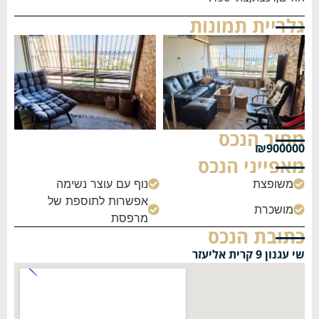
גלריית תמונות
מחיר הנכס
₪900000
מאפייני הנכס
משופצת
נוף עם עוצר נשימה


אפשרות לתוספת של
מושכרת


מרפסת
כתובת הנכס
שי עגנון 9 קרית אליעזר