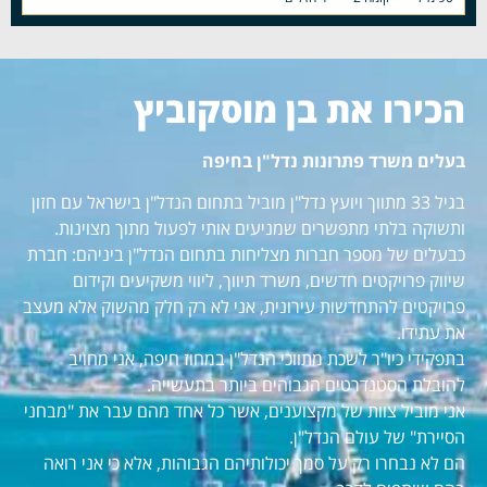
הכירו את בן מוסקוביץ
בעלים משרד פתרונות נדל"ן בחיפה
בגיל 33 מתווך ויועץ נדל"ן מוביל בתחום הנדל"ן בישראל עם חזון
ותשוקה בלתי מתפשרים שמניעים אותי לפעול מתוך מצוינות.
כבעלים של מספר חברות מצליחות בתחום הנדל"ן ביניהם: חברת
שיווק פרויקטים חדשים, משרד תיווך, ליווי משקיעים וקידום
פרויקטים להתחדשות עירונית, אני לא רק חלק מהשוק אלא מעצב
את עתידו.
בתפקידי כיו"ר לשכת מתווכי הנדל"ן במחוז חיפה, אני מחויב
להובלת הסטנדרטים הגבוהים ביותר בתעשייה.
אני מוביל צוות של מקצוענים, אשר כל אחד מהם עבר את "מבחני
הסיירת" של עולם הנדל"ן.
הם לא נבחרו רק על סמך יכולותיהם הגבוהות, אלא כי אני רואה