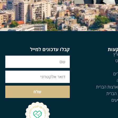
קעות
קבלו עדכונים למייל
רץ
ט
ים
ארצות הברית
שלח
 הברית
עים