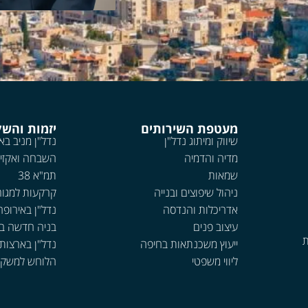
מעטפת השירותים
יזמות והש
שיווק ומיתוג נדל"ן
נדל"ן מניב בא
מדיה והדמיה
השבחה ואקזי
שמאות
תמ"א 38
ניהול שיפוצים ובנייה
קרקעות למגור
אדריכלות והנדסה
נדל"ן באירופה
עיצוב פנים
בניה חדשה ב
ת
ייעוץ משכנתאות בחיפה
נדל"ן בארצות
ליווי משפטי
הלוחש למשקי