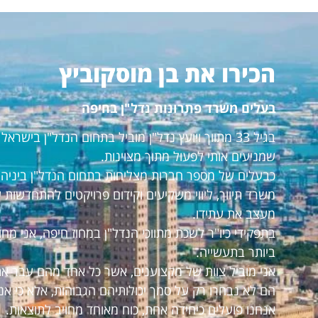
הכירו את בן מוסקוביץ
בעלים משרד פתרונות נדל"ן בחיפה
בגיל 33 מתווך ויועץ נדל"ן מוביל בתחום הנדל"ן ביש
שמניעים אותי לפעול מתוך מצוינות.
כבעלים של מספר חברות מצליחות בתחום הנדל"ן ביניהם:
משרד תיווך, ליווי משקיעים וקידום פרויקטים להתחדשות 
מעצב את עתידו.
בתפקידי כיו"ר לשכת מתווכי הנדל"ן במחוז חיפה, אני מ
ביותר בתעשייה.
אני מוביל צוות של מקצוענים, אשר כל אחד מהם עבר את
הם לא נבחרו רק על סמך יכולותיהם הגבוהות, אלא כי אנ
אנחנו פועלים כיחידה אחת, כוח מאוחד מחויב לתוצאות.