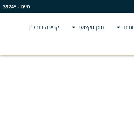
חייגו - *3924
תים
תוכן מקצועי
קריירה בנדל"ן