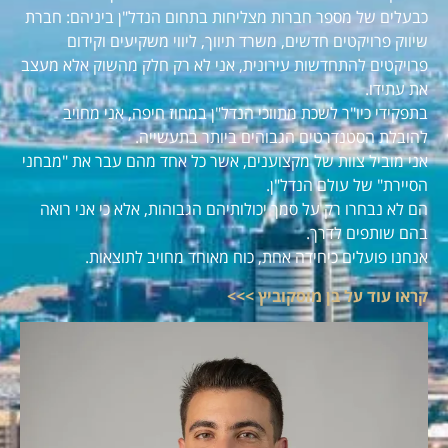
כבעלים של מספר חברות מצליחות בתחום הנדל"ן ביניהם: חברת
שיווק פרויקטים חדשים, משרד תיווך, ליווי משקיעים וקידום
פרויקטים להתחדשות עירונית, אני לא רק חלק מהשוק אלא מעצב
את עתידו.
בתפקידי כיו"ר לשכת מתווכי הנדל"ן במחוז חיפה, אני מחויב
להובלת הסטנדרטים הגבוהים ביותר בתעשייה.
אני מוביל צוות של מקצוענים, אשר כל אחד מהם עבר את "מבחני
הסיירת" של עולם הנדל"ן.
הם לא נבחרו רק על סמך יכולותיהם הגבוהות, אלא כי אני רואה
בהם שותפים לדרך.
אנחנו פועלים כיחידה אחת, כוח מאוחד מחויב לתוצאות.
קראו עוד על בן מוסקוביץ >>>