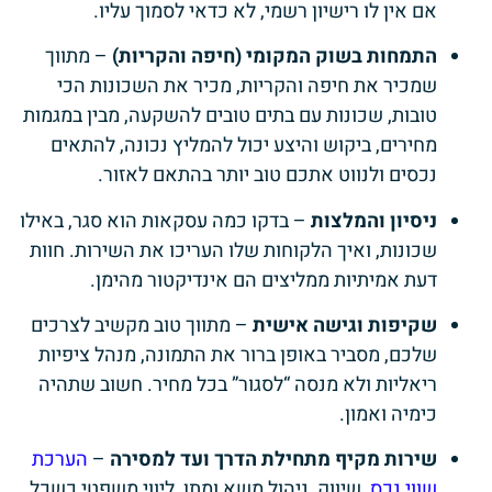
אם אין לו רישיון רשמי, לא כדאי לסמוך עליו.
התמחות בשוק המקומי (חיפה והקריות)
– מתווך
שמכיר את חיפה והקריות, מכיר את השכונות הכי
טובות, שכונות עם בתים טובים להשקעה, מבין במגמות
מחירים, ביקוש והיצע יכול להמליץ נכונה, להתאים
נכסים ולנווט אתכם טוב יותר בהתאם לאזור.
ניסיון והמלצות
– בדקו כמה עסקאות הוא סגר, באילו
שכונות, ואיך הלקוחות שלו העריכו את השירות. חוות
דעת אמיתיות ממליצים הם אינדיקטור מהימן.
שקיפות וגישה אישית
– מתווך טוב מקשיב לצרכים
שלכם, מסביר באופן ברור את התמונה, מנהל ציפיות
ריאליות ולא מנסה “לסגור” בכל מחיר. חשוב שתהיה
כימיה ואמון.
שירות מקיף מתחילת הדרך ועד למסירה
–
הערכת
שווי נכס
, שיווק, ניהול משא ומתן, ליווי משפטי כשכל