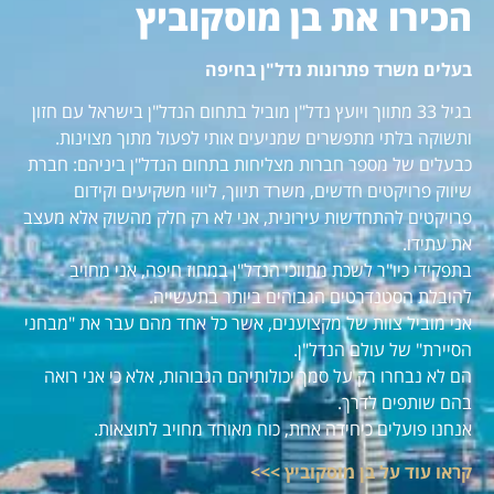
הכירו את בן מוסקוביץ
בעלים משרד פתרונות נדל"ן בחיפה
בגיל 33 מתווך ויועץ נדל"ן מוביל בתחום הנדל"ן בישראל עם חזון
ותשוקה בלתי מתפשרים שמניעים אותי לפעול מתוך מצוינות.
כבעלים של מספר חברות מצליחות בתחום הנדל"ן ביניהם: חברת
שיווק פרויקטים חדשים, משרד תיווך, ליווי משקיעים וקידום
פרויקטים להתחדשות עירונית, אני לא רק חלק מהשוק אלא מעצב
את עתידו.
בתפקידי כיו"ר לשכת מתווכי הנדל"ן במחוז חיפה, אני מחויב
להובלת הסטנדרטים הגבוהים ביותר בתעשייה.
אני מוביל צוות של מקצוענים, אשר כל אחד מהם עבר את "מבחני
הסיירת" של עולם הנדל"ן.
הם לא נבחרו רק על סמך יכולותיהם הגבוהות, אלא כי אני רואה
בהם שותפים לדרך.
אנחנו פועלים כיחידה אחת, כוח מאוחד מחויב לתוצאות.
קראו עוד על בן מוסקוביץ >>>