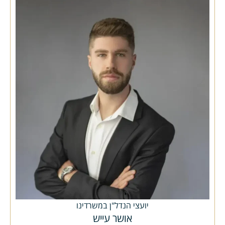
יועצי הנדל"ן במשרדינו
אושר עייש