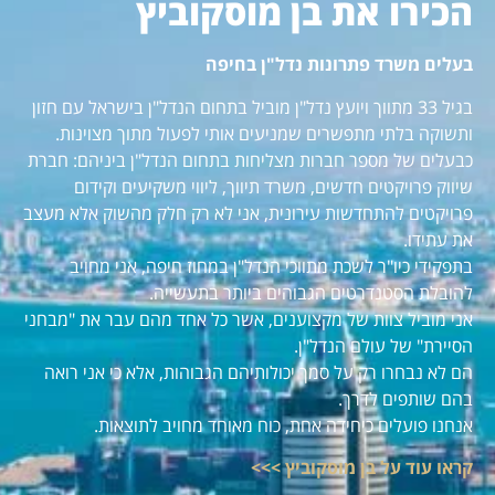
הכירו את בן מוסקוביץ
בעלים משרד פתרונות נדל"ן בחיפה
בגיל 33 מתווך ויועץ נדל"ן מוביל בתחום הנדל"ן בישראל עם חזון
ותשוקה בלתי מתפשרים שמניעים אותי לפעול מתוך מצוינות.
כבעלים של מספר חברות מצליחות בתחום הנדל"ן ביניהם: חברת
שיווק פרויקטים חדשים, משרד תיווך, ליווי משקיעים וקידום
פרויקטים להתחדשות עירונית, אני לא רק חלק מהשוק אלא מעצב
את עתידו.
בתפקידי כיו"ר לשכת מתווכי הנדל"ן במחוז חיפה, אני מחויב
להובלת הסטנדרטים הגבוהים ביותר בתעשייה.
אני מוביל צוות של מקצוענים, אשר כל אחד מהם עבר את "מבחני
הסיירת" של עולם הנדל"ן.
הם לא נבחרו רק על סמך יכולותיהם הגבוהות, אלא כי אני רואה
בהם שותפים לדרך.
אנחנו פועלים כיחידה אחת, כוח מאוחד מחויב לתוצאות.
קראו עוד על בן מוסקוביץ >>>