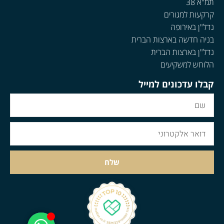
תמ"א 38
קרקעות למגורים
נדל"ן באירופה
בניה חדשה בארצות הברית
נדל"ן בארצות הברית
הלוחש למשקיעים
קבלו עדכונים למייל
שלח