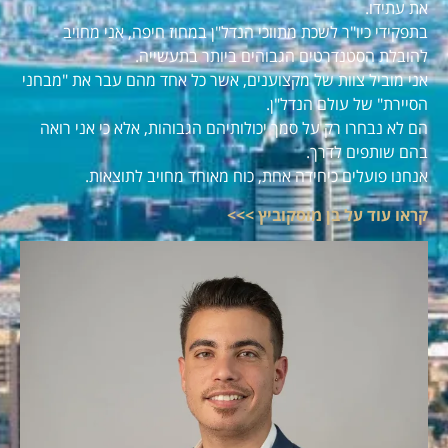
את עתידו.
בתפקידי כיו"ר לשכת מתווכי הנדל"ן במחוז חיפה, אני מחויב
להובלת הסטנדרטים הגבוהים ביותר בתעשייה.
אני מוביל צוות של מקצוענים, אשר כל אחד מהם עבר את "מבחני
הסיירת" של עולם הנדל"ן.
הם לא נבחרו רק על סמך יכולותיהם הגבוהות, אלא כי אני רואה
בהם שותפים לדרך.
אנחנו פועלים כיחידה אחת, כוח מאוחד מחויב לתוצאות.
קראו עוד על בן מוסקוביץ >>>