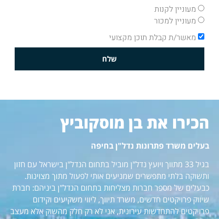
מעוניין לקנות
מעוניין למכור
מאשר/ת קבלת תוכן מקצועי
שלח
הכירו את בן מוסקוביץ
בעלים משרד פתרונות נדל"ן בחיפה
בגיל 33 מתווך ויועץ נדל"ן מוביל בתחום הנדל"ן בישראל עם חזון
ותשוקה בלתי מתפשרים שמניעים אותי לפעול מתוך מצוינות.
כבעלים של מספר חברות מצליחות בתחום הנדל"ן ביניהם: חברת
שיווק פרויקטים חדשים, משרד תיווך, ליווי משקיעים וקידום
פרויקטים להתחדשות עירונית, אני לא רק חלק מהשוק אלא מעצב