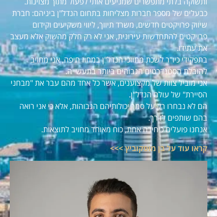
ותשוקה בלתי מתפשרים שמניעים אותי לפעול מתוך מצוינות.
כבעלים של מספר חברות מצליחות בתחום הנדל"ן ביניהם: חברת
שיווק פרויקטים חדשים, משרד תיווך, ליווי משקיעים וקידום
פרויקטים להתחדשות עירונית, אני לא רק חלק מהשוק אלא מעצב
את עתידו.
בתפקידי כיו"ר לשכת מתווכי הנדל"ן במחוז חיפה, אני מחויב
להובלת הסטנדרטים הגבוהים ביותר בתעשייה.
אני מוביל צוות של מקצוענים, אשר כל אחד מהם עבר את "מבחני
הסיירת" של עולם הנדל"ן.
הם לא נבחרו רק על סמך יכולותיהם הגבוהות, אלא כי אני רואה
בהם שותפים לדרך.
אנחנו פועלים כיחידה אחת, כוח מאוחד מחויב לתוצאות.
קראו עוד על בן מוסקוביץ >>>