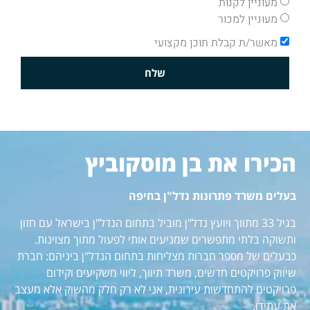
מעוניין לקנות
מעוניין למכור
מאשר/ת קבלת תוכן מקצועי
שלח
הכירו את בן מוסקוביץ
בעלים משרד פתרונות נדל"ן בחיפה
בגיל 33 מתווך ויועץ נדל"ן מוביל בתחום הנדל"ן בישראל עם חזון
ותשוקה בלתי מתפשרים שמניעים אותי לפעול מתוך מצוינות.
כבעלים של מספר חברות מצליחות בתחום הנדל"ן ביניהם: חברת
שיווק פרויקטים חדשים, משרד תיווך, ליווי משקיעים וקידום
פרויקטים להתחדשות עירונית, אני לא רק חלק מהשוק אלא מעצב
את עתידו.