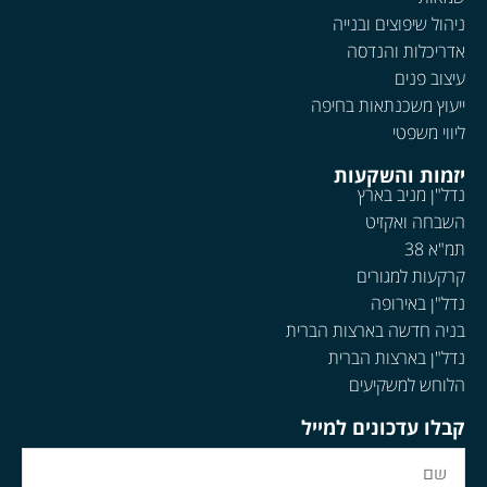
ניהול שיפוצים ובנייה
אדריכלות והנדסה
עיצוב פנים
ייעוץ משכנתאות בחיפה
ליווי משפטי
יזמות והשקעות
נדל"ן מניב בארץ
השבחה ואקזיט
תמ"א 38
קרקעות למגורים
נדל"ן באירופה
בניה חדשה בארצות הברית
נדל"ן בארצות הברית
הלוחש למשקיעים
קבלו עדכונים למייל