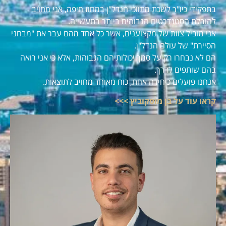
בתפקידי כיו"ר לשכת מתווכי הנדל"ן במחוז חיפה, אני מחויב
להובלת הסטנדרטים הגבוהים ביותר בתעשייה.
אני מוביל צוות של מקצוענים, אשר כל אחד מהם עבר את "מבחני
הסיירת" של עולם הנדל"ן.
הם לא נבחרו רק על סמך יכולותיהם הגבוהות, אלא כי אני רואה
בהם שותפים לדרך.
אנחנו פועלים כיחידה אחת, כוח מאוחד מחויב לתוצאות.
קראו עוד על בן מוסקוביץ >>>