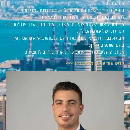
את עתידו.
בתפקידי כיו"ר לשכת מתווכי הנדל"ן במחוז חיפה, אני מחויב
להובלת הסטנדרטים הגבוהים ביותר בתעשייה.
אני מוביל צוות של מקצוענים, אשר כל אחד מהם עבר את "מבחני
הסיירת" של עולם הנדל"ן.
הם לא נבחרו רק על סמך יכולותיהם הגבוהות, אלא כי אני רואה
בהם שותפים לדרך.
אנחנו פועלים כיחידה אחת, כוח מאוחד מחויב לתוצאות.
קראו עוד על בן מוסקוביץ >>>