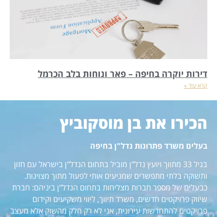
דירות יוקרה בחיפה – פאר ונוחות בלב הכרמל
קרא עוד »
הכירו את בן מוסקוביץ
בעלים משרד פתרונות נדל"ן בחיפה
בגיל 33 מתווך ויועץ נדל"ן מוביל בתחום הנדל"ן בישראל עם חזון
ותשוקה בלתי מתפשרים שמניעים אותי לפעול מתוך מצוינות.
כבעלים של מספר חברות מצליחות בתחום הנדל"ן ביניהם: חברת
שיווק פרויקטים חדשים, משרד תיווך, ליווי משקיעים וקידום
פרויקטים להתחדשות עירונית, אני לא רק חלק מהשוק אלא מעצב