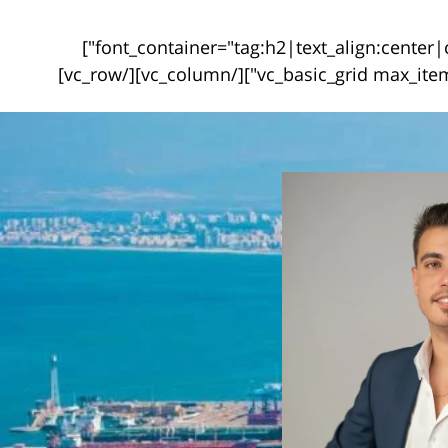
font_container="tag:h2|text_align:center|color:%23003b5d" use_theme_fonts="yes" css=".vc_custom_1440787099576{margin-top: 15px !important;}"]