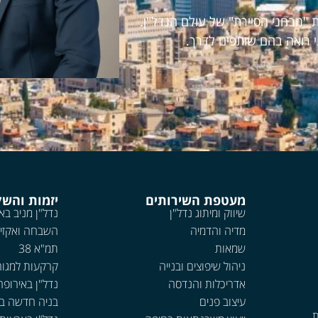
 "מבחני הסיירת" של עולם הנדל"ן.
י רואה בהם שותפים לדרך.
מעטפת השירותים
יזמות והש
שיווק ומיתוג נדל"ן
נדל"ן מניב בא
מדיה והדמיה
השבחה ואקזי
שמאות
תמ"א 38
ניהול שיפוצים ובנייה
קרקעות למגור
אדריכלות והנדסה
נדל"ן באירופה
עיצוב פנים
בניה חדשה ב
ת