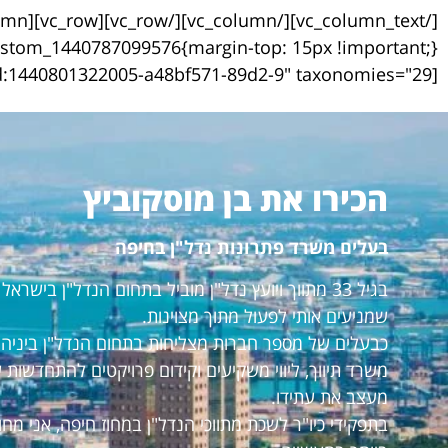
[vc_basic_grid max_items="4" element_width="6" item="1347" grid_id="vc_gid:1440801322005-a48bf571-89d2-9" taxonomies="29"][/vc_column][/vc_row]
הכירו את בן מוסקוביץ
בעלים משרד פתרונות נדל"ן בחיפה
בגיל 33 מתווך ויועץ נדל"ן מוביל בתחום הנדל"ן ביש
שמניעים אותי לפעול מתוך מצוינות.
כבעלים של מספר חברות מצליחות בתחום הנדל"ן ביניהם:
משרד תיווך, ליווי משקיעים וקידום פרויקטים להתחדשות 
מעצב את עתידו.
בתפקידי כיו"ר לשכת מתווכי הנדל"ן במחוז חיפה, אני מ