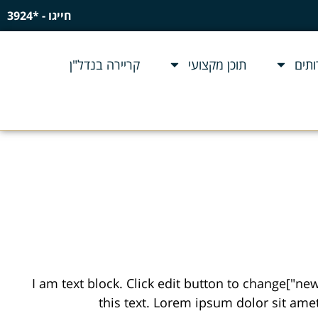
חייגו - *3924
תים
תוכן מקצועי
קריירה בנדל"ן
[newsbox style="nb2" display="category" cat="15" number_of_posts="4" sub_categories="no" post_type="post"]I am text block. Click edit button to change
this text. Lorem ipsum dolor sit amet