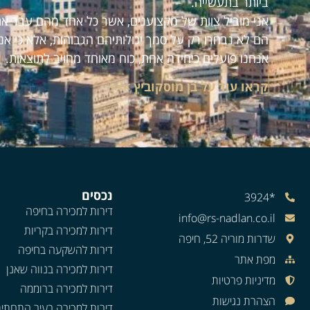
ביותר בתעשייה.
אני מוביל צוות של מקצוענים, אשר כל אחד מהם עבר את
הם לא נבחרו רק על סמך יכולותיהם הגבוהות, אלא כי אנ
אנחנו פועלים כיחידה אחת, כוח מאוחד מחויב לתוצאות.
קראו עוד על בן מוסקוביץ >>>
נכסים
*3924
דירות למכירה בחיפה
info@rs-nadlan.co.il
דירות למכירה בקריות
שדרות מוריה 52, חיפה
דירות להשקעה בחיפה
מפת אתר
דירות למכירה בנווה שאנן
מדיניות פרטיות
דירות למכירה ברוממה
הצהרת נגישות
דירות למכירה בעיר התחתי