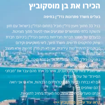
הכירו את בן מוסקוביץ
בעלים משרד פתרונות נדל"ן בחיפה
בגיל 33 מתווך ויועץ נדל"ן מוביל בתחום הנדל"ן בישראל עם חזון
ותשוקה בלתי מתפשרים שמניעים אותי לפעול מתוך מצוינות.
כבעלים של מספר חברות מצליחות בתחום הנדל"ן ביניהם: חברת
שיווק פרויקטים חדשים, משרד תיווך, ליווי משקיעים וקידום
פרויקטים להתחדשות עירונית, אני לא רק חלק מהשוק אלא מעצב
את עתידו.
בתפקידי כיו"ר לשכת מתווכי הנדל"ן במחוז חיפה, אני מחויב
להובלת הסטנדרטים הגבוהים ביותר בתעשייה.
אני מוביל צוות של מקצוענים, אשר כל אחד מהם עבר את "מבחני
הסיירת" של עולם הנדל"ן.
הם לא נבחרו רק על סמך יכולותיהם הגבוהות, אלא כי אני רואה
בהם שותפים לדרך.
אנחנו פועלים כיחידה אחת, כוח מאוחד מחויב לתוצאות.
קראו עוד על בן מוסקוביץ >>>