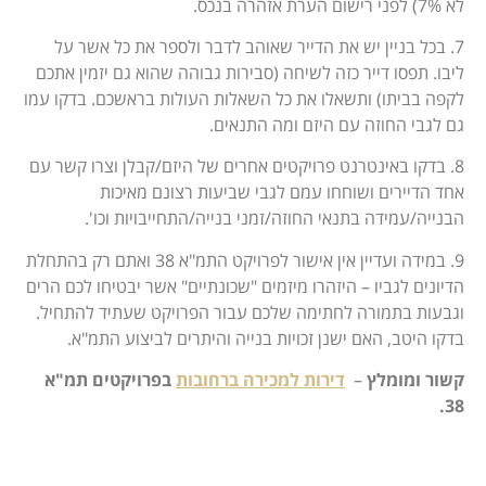
לא 7%) לפני רישום הערת אזהרה בנכס.
7. בכל בניין יש את הדייר שאוהב לדבר ולספר את כל אשר על
ליבו. תפסו דייר כזה לשיחה (סבירות גבוהה שהוא גם יזמין אתכם
לקפה בביתו) ותשאלו את כל השאלות העולות בראשכם. בדקו עמו
גם לגבי החוזה עם היזם ומה התנאים.
8. בדקו באינטרנט פרויקטים אחרים של היזם/קבלן וצרו קשר עם
אחד הדיירים ושוחחו עמם לגבי שביעות רצונם מאיכות
הבנייה/עמידה בתנאי החוזה/זמני בנייה/התחייבויות וכו'.
9. במידה ועדיין אין אישור לפרויקט התמ"א 38 ואתם רק בהתחלת
הדיונים לגביו – היזהרו מיזמים "שכונתיים" אשר יבטיחו לכם הרים
וגבעות בתמורה לחתימה שלכם עבור הפרויקט שעתיד להתחיל.
בדקו היטב, האם ישנן זכויות בנייה והיתרים לביצוע התמ"א.
קשור ומומלץ
–
דירות למכירה ברחובות
בפרויקטים תמ"א
38.