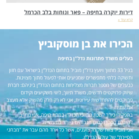
דירות יוקרה בחיפה – פאר ונוחות בלב הכרמל
קרא עוד »
הכירו את בן מוסקוביץ
בעלים משרד פתרונות נדל"ן בחיפה
בגיל 33 מתווך ויועץ נדל"ן מוביל בתחום הנדל"ן בישראל עם חזון
ותשוקה בלתי מתפשרים שמניעים אותי לפעול מתוך מצוינות.
כבעלים של מספר חברות מצליחות בתחום הנדל"ן ביניהם: חברת
שיווק פרויקטים חדשים, משרד תיווך, ליווי משקיעים וקידום
פרויקטים להתחדשות עירונית, אני לא רק חלק מהשוק אלא מעצב
את עתידו.
בתפקידי כיו"ר לשכת מתווכי הנדל"ן במחוז חיפה, אני מחויב
להובלת הסטנדרטים הגבוהים ביותר בתעשייה.
אני מוביל צוות של מקצוענים, אשר כל אחד מהם עבר את "מבחני
הסיירת" של עולם הנדל"ן.