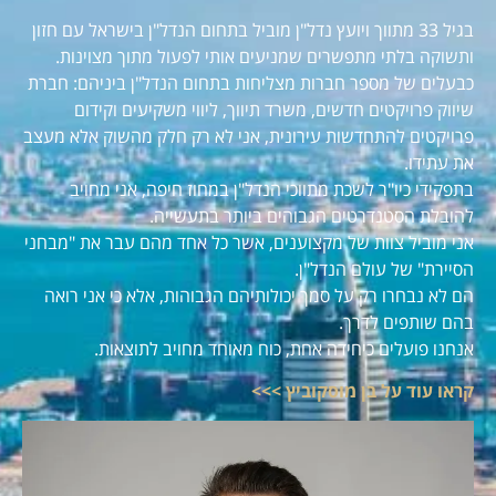
בגיל 33 מתווך ויועץ נדל"ן מוביל בתחום הנדל"ן בישראל עם חזון
ותשוקה בלתי מתפשרים שמניעים אותי לפעול מתוך מצוינות.
כבעלים של מספר חברות מצליחות בתחום הנדל"ן ביניהם: חברת
שיווק פרויקטים חדשים, משרד תיווך, ליווי משקיעים וקידום
פרויקטים להתחדשות עירונית, אני לא רק חלק מהשוק אלא מעצב
את עתידו.
בתפקידי כיו"ר לשכת מתווכי הנדל"ן במחוז חיפה, אני מחויב
להובלת הסטנדרטים הגבוהים ביותר בתעשייה.
אני מוביל צוות של מקצוענים, אשר כל אחד מהם עבר את "מבחני
הסיירת" של עולם הנדל"ן.
הם לא נבחרו רק על סמך יכולותיהם הגבוהות, אלא כי אני רואה
בהם שותפים לדרך.
אנחנו פועלים כיחידה אחת, כוח מאוחד מחויב לתוצאות.
קראו עוד על בן מוסקוביץ >>>