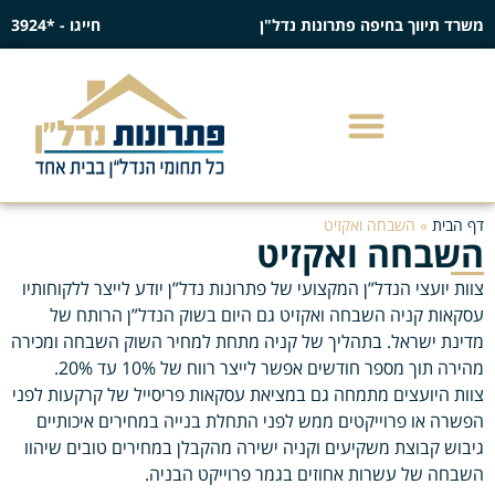
משרד תיווך בחיפה פתרונות נדל"ן
חייגו - *3924
דף הבית
»
השבחה ואקזיט
השבחה ואקזיט
צוות יועצי הנדל”ן המקצועי של פתרונות נדל”ן יודע לייצר ללקוחותיו
עסקאות קניה השבחה ואקזיט גם היום בשוק הנדל”ן הרותח של
מדינת ישראל. בתהליך של קניה מתחת למחיר השוק השבחה ומכירה
מהירה תוך מספר חודשים אפשר לייצר רווח של 10% עד 20%.
צוות היועצים מתמחה גם במציאת עסקאות פריסייל של קרקעות לפני
הפשרה או פרוייקטים ממש לפני התחלת בנייה במחירים איכותיים
גיבוש קבוצת משקיעים וקניה ישירה מהקבלן במחירים טובים שיהוו
השבחה של עשרות אחוזים בגמר פרוייקט הבניה.