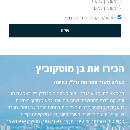
מעוניין לקנות
מעוניין למכור
מאשר/ת קבלת תוכן מקצועי
שלח
הכירו את בן מוסקוביץ
בעלים משרד פתרונות נדל"ן בחיפה
בגיל 33 מתווך ויועץ נדל"ן מוביל בתחום הנדל"ן בישראל עם חזון
ותשוקה בלתי מתפשרים שמניעים אותי לפעול מתוך מצוינות.
כבעלים של מספר חברות מצליחות בתחום הנדל"ן ביניהם: חברת
שיווק פרויקטים חדשים, משרד תיווך, ליווי משקיעים וקידום
פרויקטים להתחדשות עירונית, אני לא רק חלק מהשוק אלא מעצב
את עתידו.