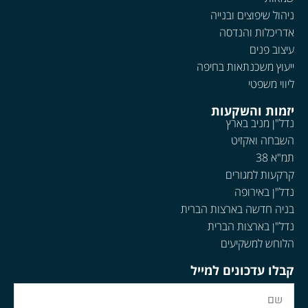
ניהול שיפוצים ובנייה
אדריכלות והנדסה
עיצוב פנים
ייעוץ משכנתאות בחיפה
ליווי משפטי
יזמות והשקעות
נדל"ן מניב בארץ
השבחה ואקזיט
תמ"א 38
קרקעות למגורים
נדל"ן באירופה
בניה חדשה בארצות הברית
נדל"ן בארצות הברית
הלוחש למשקיעים
קבלו עדכונים למייל