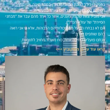
בתפקידי כיו"ר לשכת מתווכי הנדל"ן במחוז חיפה, אני מחויב
להובלת הסטנדרטים הגבוהים ביותר בתעשייה.
אני מוביל צוות של מקצוענים, אשר כל אחד מהם עבר את "מבחני
הסיירת" של עולם הנדל"ן.
הם לא נבחרו רק על סמך יכולותיהם הגבוהות, אלא כי אני רואה
בהם שותפים לדרך.
אנחנו פועלים כיחידה אחת, כוח מאוחד מחויב לתוצאות.
קראו עוד על בן מוסקוביץ >>>