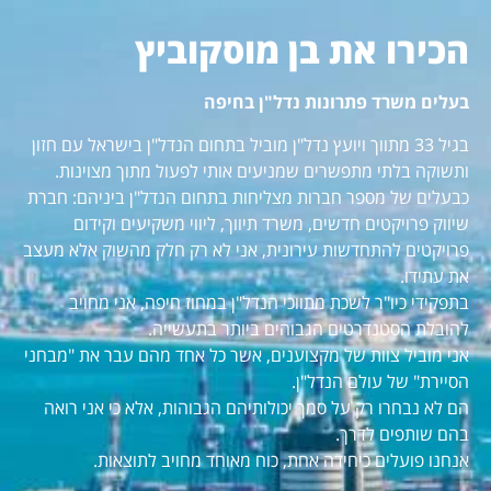
הכירו את בן מוסקוביץ
בעלים משרד פתרונות נדל"ן בחיפה
בגיל 33 מתווך ויועץ נדל"ן מוביל בתחום הנדל"ן בישראל עם חזון
ותשוקה בלתי מתפשרים שמניעים אותי לפעול מתוך מצוינות.
כבעלים של מספר חברות מצליחות בתחום הנדל"ן ביניהם: חברת
שיווק פרויקטים חדשים, משרד תיווך, ליווי משקיעים וקידום
פרויקטים להתחדשות עירונית, אני לא רק חלק מהשוק אלא מעצב
את עתידו.
בתפקידי כיו"ר לשכת מתווכי הנדל"ן במחוז חיפה, אני מחויב
להובלת הסטנדרטים הגבוהים ביותר בתעשייה.
אני מוביל צוות של מקצוענים, אשר כל אחד מהם עבר את "מבחני
הסיירת" של עולם הנדל"ן.
הם לא נבחרו רק על סמך יכולותיהם הגבוהות, אלא כי אני רואה
בהם שותפים לדרך.
אנחנו פועלים כיחידה אחת, כוח מאוחד מחויב לתוצאות.