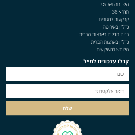
השבחה ואקזיט
תמ"א 38
קרקעות למגורים
נדל"ן באירופה
בניה חדשה בארצות הברית
נדל"ן בארצות הברית
הלוחש למשקיעים
קבלו עדכונים למייל
שלח