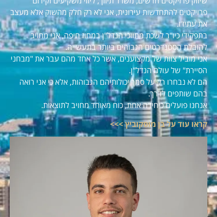
שיווק פרויקטים חדשים, משרד תיווך, ליווי משקיעים וקידום
פרויקטים להתחדשות עירונית, אני לא רק חלק מהשוק אלא מעצב
את עתידו.
בתפקידי כיו"ר לשכת מתווכי הנדל"ן במחוז חיפה, אני מחויב
להובלת הסטנדרטים הגבוהים ביותר בתעשייה.
אני מוביל צוות של מקצוענים, אשר כל אחד מהם עבר את "מבחני
הסיירת" של עולם הנדל"ן.
הם לא נבחרו רק על סמך יכולותיהם הגבוהות, אלא כי אני רואה
בהם שותפים לדרך.
אנחנו פועלים כיחידה אחת, כוח מאוחד מחויב לתוצאות.
קראו עוד על בן מוסקוביץ >>>