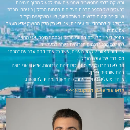
ותשוקה בלתי מתפשרים שמניעים אותי לפעול מתוך מצוינות.
כבעלים של מספר חברות מצליחות בתחום הנדל"ן ביניהם: חברת
שיווק פרויקטים חדשים, משרד תיווך, ליווי משקיעים וקידום
פרויקטים להתחדשות עירונית, אני לא רק חלק מהשוק אלא מעצב
את עתידו.
בתפקידי כיו"ר לשכת מתווכי הנדל"ן במחוז חיפה, אני מחויב
להובלת הסטנדרטים הגבוהים ביותר בתעשייה.
אני מוביל צוות של מקצוענים, אשר כל אחד מהם עבר את "מבחני
הסיירת" של עולם הנדל"ן.
הם לא נבחרו רק על סמך יכולותיהם הגבוהות, אלא כי אני רואה
בהם שותפים לדרך.
אנחנו פועלים כיחידה אחת, כוח מאוחד מחויב לתוצאות.
קראו עוד על בן מוסקוביץ >>>