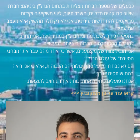
כבעלים של מספר חברות מצליחות בתחום הנדל"ן ביניהם: חברת
שיווק פרויקטים חדשים, משרד תיווך, ליווי משקיעים וקידום
פרויקטים להתחדשות עירונית, אני לא רק חלק מהשוק אלא מעצב
את עתידו.
בתפקידי כיו"ר לשכת מתווכי הנדל"ן במחוז חיפה, אני מחויב
להובלת הסטנדרטים הגבוהים ביותר בתעשייה.
אני מוביל צוות של מקצוענים, אשר כל אחד מהם עבר את "מבחני
הסיירת" של עולם הנדל"ן.
הם לא נבחרו רק על סמך יכולותיהם הגבוהות, אלא כי אני רואה
בהם שותפים לדרך.
אנחנו פועלים כיחידה אחת, כוח מאוחד מחויב לתוצאות.
קראו עוד על בן מוסקוביץ >>>