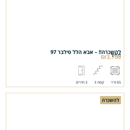
להשכרה!! – אבא הלל סילבר 97
מחיר
₪3,700
65 מ"ר
קומה 3
3 חדרים
להשכרה