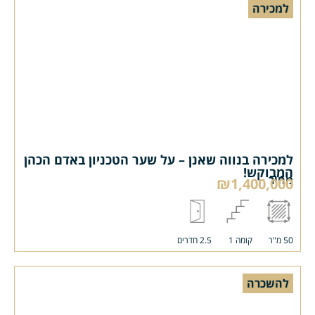
למכירה
למכירה בנווה שאנן – על שער הטכניון באדם הכהן
המבוקש!
מחיר
₪1,400,000
50 מ"ר
קומה 1
2.5 חדרים
להשכרה