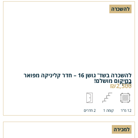
להשכרה
להשכרה בשד' גושן 16 – חדר קליניקה מפואר
במיקום מושלם!
מחיר
₪2,300
12 מ"ר
קומה 1
2 חדרים
למכירה