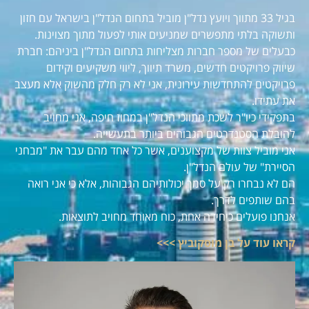
בגיל 33 מתווך ויועץ נדל"ן מוביל בתחום הנדל"ן בישראל עם חזון
ותשוקה בלתי מתפשרים שמניעים אותי לפעול מתוך מצוינות.
כבעלים של מספר חברות מצליחות בתחום הנדל"ן ביניהם: חברת
שיווק פרויקטים חדשים, משרד תיווך, ליווי משקיעים וקידום
פרויקטים להתחדשות עירונית, אני לא רק חלק מהשוק אלא מעצב
את עתידו.
בתפקידי כיו"ר לשכת מתווכי הנדל"ן במחוז חיפה, אני מחויב
להובלת הסטנדרטים הגבוהים ביותר בתעשייה.
אני מוביל צוות של מקצוענים, אשר כל אחד מהם עבר את "מבחני
הסיירת" של עולם הנדל"ן.
הם לא נבחרו רק על סמך יכולותיהם הגבוהות, אלא כי אני רואה
בהם שותפים לדרך.
אנחנו פועלים כיחידה אחת, כוח מאוחד מחויב לתוצאות.
קראו עוד על בן מוסקוביץ >>>