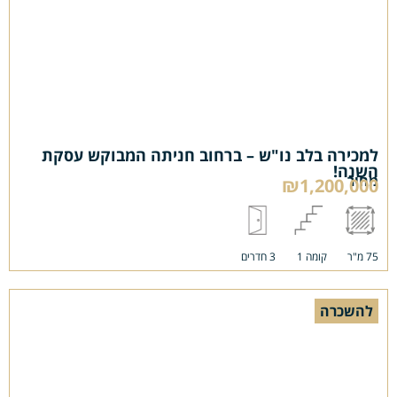
למכירה בלב נו"ש – ברחוב חניתה המבוקש עסקת
השנה!
מחיר
₪1,200,000
75 מ"ר
קומה 1
3 חדרים
להשכרה