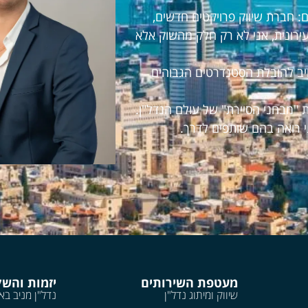
 חברת שיווק פרויקטים חדשים,
עירונית, אני לא רק חלק מהשוק אלא
חויב להובלת הסטנדרטים הגבוהים
 "מבחני הסיירת" של עולם הנדל"ן.
י רואה בהם שותפים לדרך.
מעטפת השירותים
יזמות והש
שיווק ומיתוג נדל"ן
נדל"ן מניב בא