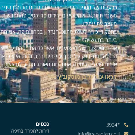
כבעלים של מספר חברות מצליחות בתחום הנדל"ן ביניהם:
משרד תיווך, ליווי משקיעים וקידום פרויקטים להתחדשות 
מעצב את עתידו.
בתפקידי כיו"ר לשכת מתווכי הנדל"ן במחוז חיפה, אני מ
ביותר בתעשייה.
אני מוביל צוות של מקצוענים, אשר כל אחד מהם עבר את
הם לא נבחרו רק על סמך יכולותיהם הגבוהות, אלא כי אנ
אנחנו פועלים כיחידה אחת, כוח מאוחד מחויב לתוצאות.
קראו עוד על בן מוסקוביץ >>>
נכסים
*3924
דירות למכירה בחיפה
info@rs-nadlan.co.il