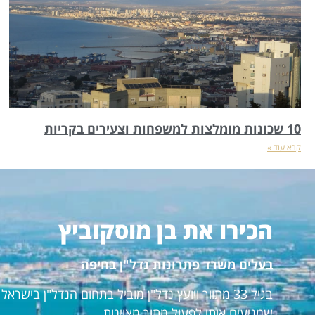
10 שכונות מומלצות למשפחות וצעירים בקריות
קרא עוד »
הכירו את בן מוסקוביץ
בעלים משרד פתרונות נדל"ן בחיפה
בגיל 33 מתווך ויועץ נדל"ן מוביל בתחום הנדל"ן ביש
שמניעים אותי לפעול מתוך מצוינות.