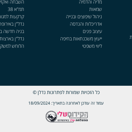
מדיה והדמיה
השבחה ואקזי
שמאות
תמ"א 38
ניהול שיפוצים ובנייה
קרקעות למגור
אדריכלות והנדסה
נדל"ן באירופה
עיצוב פנים
בניה חדשה ב
ת
ייעוץ משכנתאות בחיפה
נדל"ן בארצות
ליווי משפטי
הלוחש למשקי
כל הזכויות שמורות לפתרונות נדלן ©
עמוד זה עודכן לאחרונה בתאריך: 18/09/2024