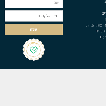
ט
ים
ארצות הברית
שלח
 הברית
עים