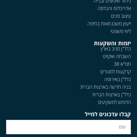
ניהול שיפוצים ובנייה
אדריכלות והנדסה
עיצוב פנים
ייעוץ משכנתאות בחיפה
ליווי משפטי
יזמות והשקעות
נדל"ן מניב בארץ
השבחה ואקזיט
תמ"א 38
קרקעות למגורים
נדל"ן באירופה
בניה חדשה בארצות הברית
נדל"ן בארצות הברית
הלוחש למשקיעים
קבלו עדכונים למייל