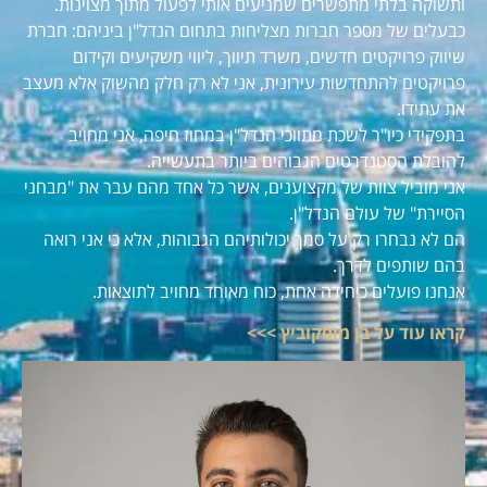
ותשוקה בלתי מתפשרים שמניעים אותי לפעול מתוך מצוינות.
כבעלים של מספר חברות מצליחות בתחום הנדל"ן ביניהם: חברת
שיווק פרויקטים חדשים, משרד תיווך, ליווי משקיעים וקידום
פרויקטים להתחדשות עירונית, אני לא רק חלק מהשוק אלא מעצב
את עתידו.
בתפקידי כיו"ר לשכת מתווכי הנדל"ן במחוז חיפה, אני מחויב
להובלת הסטנדרטים הגבוהים ביותר בתעשייה.
אני מוביל צוות של מקצוענים, אשר כל אחד מהם עבר את "מבחני
הסיירת" של עולם הנדל"ן.
הם לא נבחרו רק על סמך יכולותיהם הגבוהות, אלא כי אני רואה
בהם שותפים לדרך.
אנחנו פועלים כיחידה אחת, כוח מאוחד מחויב לתוצאות.
קראו עוד על בן מוסקוביץ >>>