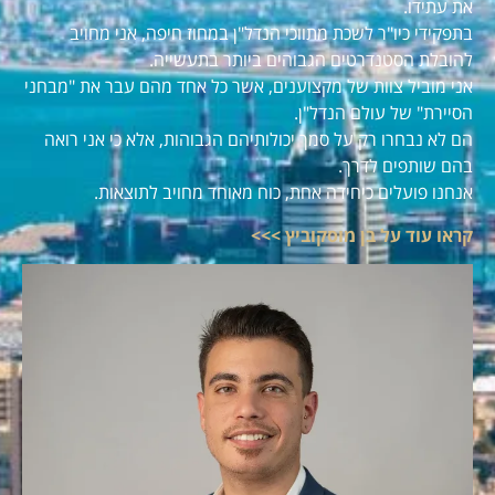
את עתידו.
בתפקידי כיו"ר לשכת מתווכי הנדל"ן במחוז חיפה, אני מחויב
להובלת הסטנדרטים הגבוהים ביותר בתעשייה.
אני מוביל צוות של מקצוענים, אשר כל אחד מהם עבר את "מבחני
הסיירת" של עולם הנדל"ן.
הם לא נבחרו רק על סמך יכולותיהם הגבוהות, אלא כי אני רואה
בהם שותפים לדרך.
אנחנו פועלים כיחידה אחת, כוח מאוחד מחויב לתוצאות.
קראו עוד על בן מוסקוביץ >>>