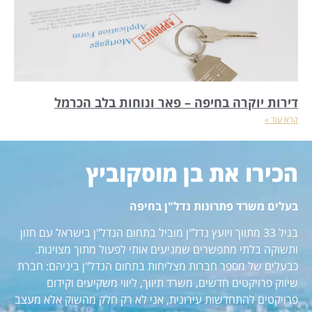
דירות יוקרה בחיפה – פאר ונוחות בלב הכרמל
קרא עוד »
הכירו את בן מוסקוביץ
בעלים משרד פתרונות נדל"ן בחיפה
בגיל 33 מתווך ויועץ נדל"ן מוביל בתחום הנדל"ן בישראל עם חזון
ותשוקה בלתי מתפשרים שמניעים אותי לפעול מתוך מצוינות.
כבעלים של מספר חברות מצליחות בתחום הנדל"ן ביניהם: חברת
שיווק פרויקטים חדשים, משרד תיווך, ליווי משקיעים וקידום
פרויקטים להתחדשות עירונית, אני לא רק חלק מהשוק אלא מעצב