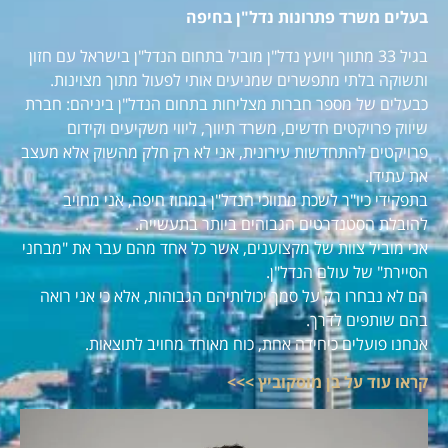
בעלים משרד פתרונות נדל"ן בחיפה
בגיל 33 מתווך ויועץ נדל"ן מוביל בתחום הנדל"ן בישראל עם חזון
ותשוקה בלתי מתפשרים שמניעים אותי לפעול מתוך מצוינות.
כבעלים של מספר חברות מצליחות בתחום הנדל"ן ביניהם: חברת
שיווק פרויקטים חדשים, משרד תיווך, ליווי משקיעים וקידום
פרויקטים להתחדשות עירונית, אני לא רק חלק מהשוק אלא מעצב
את עתידו.
בתפקידי כיו"ר לשכת מתווכי הנדל"ן במחוז חיפה, אני מחויב
להובלת הסטנדרטים הגבוהים ביותר בתעשייה.
אני מוביל צוות של מקצוענים, אשר כל אחד מהם עבר את "מבחני
הסיירת" של עולם הנדל"ן.
הם לא נבחרו רק על סמך יכולותיהם הגבוהות, אלא כי אני רואה
בהם שותפים לדרך.
אנחנו פועלים כיחידה אחת, כוח מאוחד מחויב לתוצאות.
קראו עוד על בן מוסקוביץ >>>