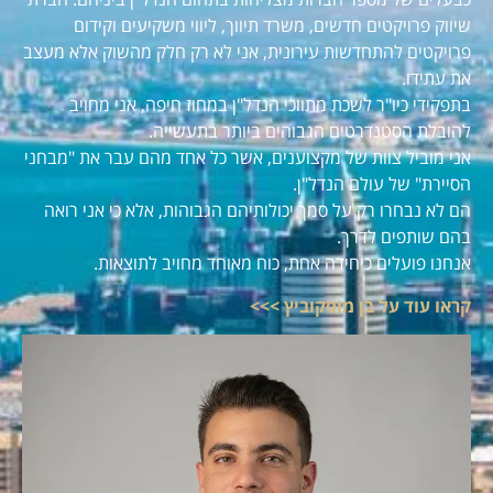
שיווק פרויקטים חדשים, משרד תיווך, ליווי משקיעים וקידום
פרויקטים להתחדשות עירונית, אני לא רק חלק מהשוק אלא מעצב
את עתידו.
בתפקידי כיו"ר לשכת מתווכי הנדל"ן במחוז חיפה, אני מחויב
להובלת הסטנדרטים הגבוהים ביותר בתעשייה.
אני מוביל צוות של מקצוענים, אשר כל אחד מהם עבר את "מבחני
הסיירת" של עולם הנדל"ן.
הם לא נבחרו רק על סמך יכולותיהם הגבוהות, אלא כי אני רואה
בהם שותפים לדרך.
אנחנו פועלים כיחידה אחת, כוח מאוחד מחויב לתוצאות.
קראו עוד על בן מוסקוביץ >>>