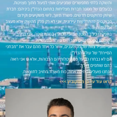
ותשוקה בלתי מתפשרים שמניעים אותי לפעול מתוך מצוינות.
כבעלים של מספר חברות מצליחות בתחום הנדל"ן ביניהם: חברת
שיווק פרויקטים חדשים, משרד תיווך, ליווי משקיעים וקידום
פרויקטים להתחדשות עירונית, אני לא רק חלק מהשוק אלא מעצב
את עתידו.
בתפקידי כיו"ר לשכת מתווכי הנדל"ן במחוז חיפה, אני מחויב
להובלת הסטנדרטים הגבוהים ביותר בתעשייה.
אני מוביל צוות של מקצוענים, אשר כל אחד מהם עבר את "מבחני
הסיירת" של עולם הנדל"ן.
הם לא נבחרו רק על סמך יכולותיהם הגבוהות, אלא כי אני רואה
בהם שותפים לדרך.
אנחנו פועלים כיחידה אחת, כוח מאוחד מחויב לתוצאות.
קראו עוד על בן מוסקוביץ >>>