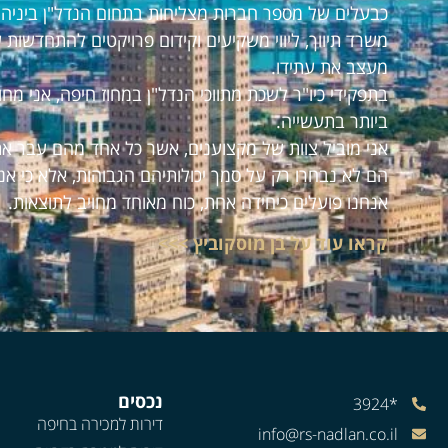
כבעלים של מספר חברות מצליחות בתחום הנדל"ן ביניהם:
משרד תיווך, ליווי משקיעים וקידום פרויקטים להתחדשות 
מעצב את עתידו.
בתפקידי כיו"ר לשכת מתווכי הנדל"ן במחוז חיפה, אני מ
ביותר בתעשייה.
אני מוביל צוות של מקצוענים, אשר כל אחד מהם עבר את
הם לא נבחרו רק על סמך יכולותיהם הגבוהות, אלא כי אנ
אנחנו פועלים כיחידה אחת, כוח מאוחד מחויב לתוצאות.
קראו עוד על בן מוסקוביץ >>>
נכסים
*3924
דירות למכירה בחיפה
info@rs-nadlan.co.il