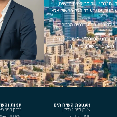
 חברת שיווק פרויקטים חדשים,
עירונית, אני לא רק חלק מהשוק אלא
חויב להובלת הסטנדרטים הגבוהים
 "מבחני הסיירת" של עולם הנדל"ן.
י רואה בהם שותפים לדרך.
מעטפת השירותים
יזמות והש
שיווק ומיתוג נדל"ן
נדל"ן מניב בא
מדיה והדמיה
השבחה ואקזי