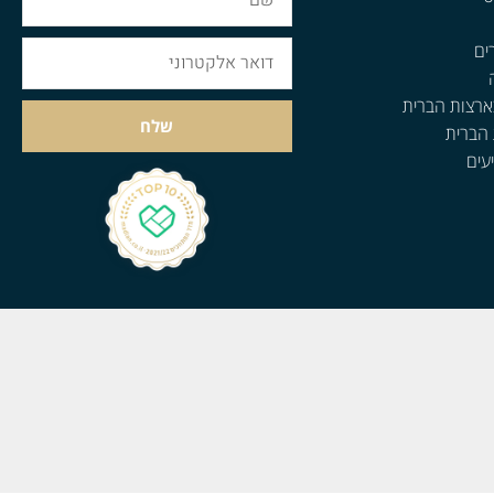
ים
ארצות הברית
שלח
 הברית
עים