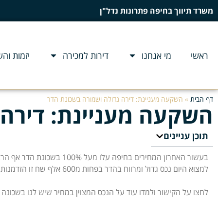
משרד תיווך בחיפה פתרונות נדל"ן
ראשי
מי אנחנו
דירות למכירה
יזמות וה
דף הבית
»
השקעה מעניינת: דירה גדולה ושמורה בשכונת הדר
השקעה מעניינת: דירה 
תוכן עניינים
בעשור האחרון המחירים בחיפה עלו מעל 100% בשכונת הדר אף הרבה מעבר
למצוא היום נכס גדול ומרווח בהדר בפחות מ600 אלף שח זו הזדמנות מצוינת להגיע לתשואה שעוברת אף את ה5%
לחצו על הקישור ולמדו עוד על הנכס המצוין במחיר שיש לנו בשכונה