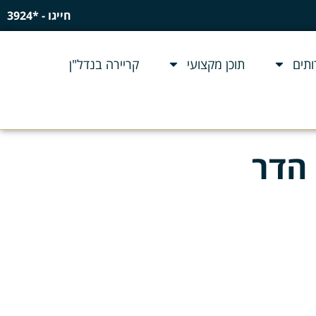
חייגו - *3924
תים
תוכן מקצועי
קריירה בנדל"ן
 הדר