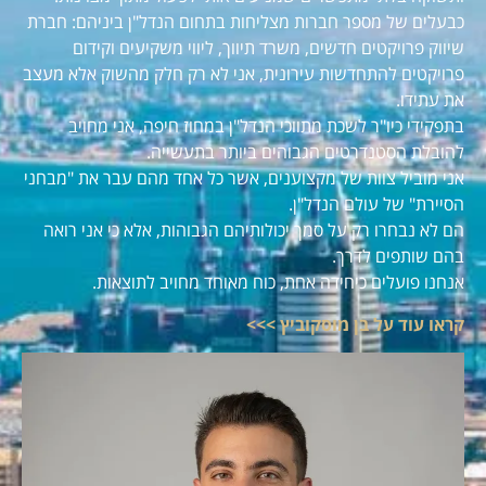
כבעלים של מספר חברות מצליחות בתחום הנדל"ן ביניהם: חברת
שיווק פרויקטים חדשים, משרד תיווך, ליווי משקיעים וקידום
פרויקטים להתחדשות עירונית, אני לא רק חלק מהשוק אלא מעצב
את עתידו.
בתפקידי כיו"ר לשכת מתווכי הנדל"ן במחוז חיפה, אני מחויב
להובלת הסטנדרטים הגבוהים ביותר בתעשייה.
אני מוביל צוות של מקצוענים, אשר כל אחד מהם עבר את "מבחני
הסיירת" של עולם הנדל"ן.
הם לא נבחרו רק על סמך יכולותיהם הגבוהות, אלא כי אני רואה
בהם שותפים לדרך.
אנחנו פועלים כיחידה אחת, כוח מאוחד מחויב לתוצאות.
קראו עוד על בן מוסקוביץ >>>