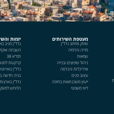
מעטפת השירותים
יזמות והש
שיווק ומיתוג נדל"ן
נדל"ן מניב בא
מדיה והדמיה
השבחה ואקזי
שמאות
תמ"א 38
ניהול שיפוצים ובנייה
קרקעות למגור
אדריכלות והנדסה
נדל"ן באירופה
עיצוב פנים
בניה חדשה ב
ת
ייעוץ משכנתאות בחיפה
נדל"ן בארצות
ליווי משפטי
הלוחש למשקי