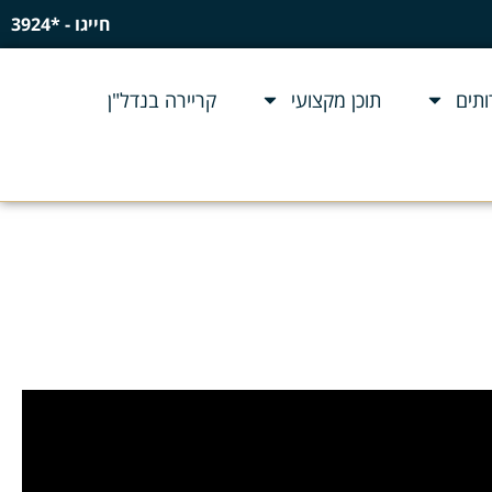
חייגו - *3924
תים
תוכן מקצועי
קריירה בנדל"ן