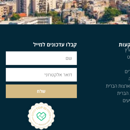
קעות
קבלו עדכונים למייל
רץ
ט
ים
ארצות הברית
שלח
 הברית
עים