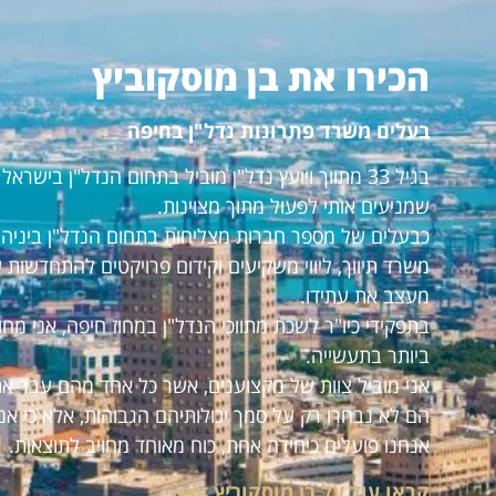
הכירו את בן מוסקוביץ
בעלים משרד פתרונות נדל"ן בחיפה
בגיל 33 מתווך ויועץ נדל"ן מוביל בתחום הנדל"ן ביש
שמניעים אותי לפעול מתוך מצוינות.
כבעלים של מספר חברות מצליחות בתחום הנדל"ן ביניהם:
משרד תיווך, ליווי משקיעים וקידום פרויקטים להתחדשות 
מעצב את עתידו.
בתפקידי כיו"ר לשכת מתווכי הנדל"ן במחוז חיפה, אני מ
ביותר בתעשייה.
אני מוביל צוות של מקצוענים, אשר כל אחד מהם עבר את
הם לא נבחרו רק על סמך יכולותיהם הגבוהות, אלא כי אנ
אנחנו פועלים כיחידה אחת, כוח מאוחד מחויב לתוצאות.
קראו עוד על בן מוסקוביץ >>>