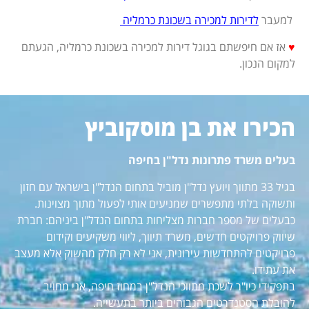
למעבר
לדירות למכירה בשכונת כרמליה
♥
אז אם חיפשתם בגוגל דירות למכירה בשכונת כרמליה, הגעתם
למקום הנכון.
הכירו את בן מוסקוביץ
בעלים משרד פתרונות נדל"ן בחיפה
בגיל 33 מתווך ויועץ נדל"ן מוביל בתחום הנדל"ן בישראל עם חזון
ותשוקה בלתי מתפשרים שמניעים אותי לפעול מתוך מצוינות.
כבעלים של מספר חברות מצליחות בתחום הנדל"ן ביניהם: חברת
שיווק פרויקטים חדשים, משרד תיווך, ליווי משקיעים וקידום
פרויקטים להתחדשות עירונית, אני לא רק חלק מהשוק אלא מעצב
את עתידו.
בתפקידי כיו"ר לשכת מתווכי הנדל"ן במחוז חיפה, אני מחויב
להובלת הסטנדרטים הגבוהים ביותר בתעשייה.