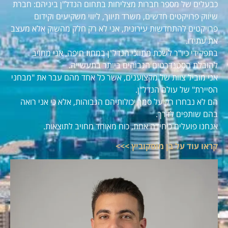
כבעלים של מספר חברות מצליחות בתחום הנדל"ן ביניהם: חברת
שיווק פרויקטים חדשים, משרד תיווך, ליווי משקיעים וקידום
פרויקטים להתחדשות עירונית, אני לא רק חלק מהשוק אלא מעצב
את עתידו.
בתפקידי כיו"ר לשכת מתווכי הנדל"ן במחוז חיפה, אני מחויב
להובלת הסטנדרטים הגבוהים ביותר בתעשייה.
אני מוביל צוות של מקצוענים, אשר כל אחד מהם עבר את "מבחני
הסיירת" של עולם הנדל"ן.
הם לא נבחרו רק על סמך יכולותיהם הגבוהות, אלא כי אני רואה
בהם שותפים לדרך.
אנחנו פועלים כיחידה אחת, כוח מאוחד מחויב לתוצאות.
קראו עוד על בן מוסקוביץ >>>