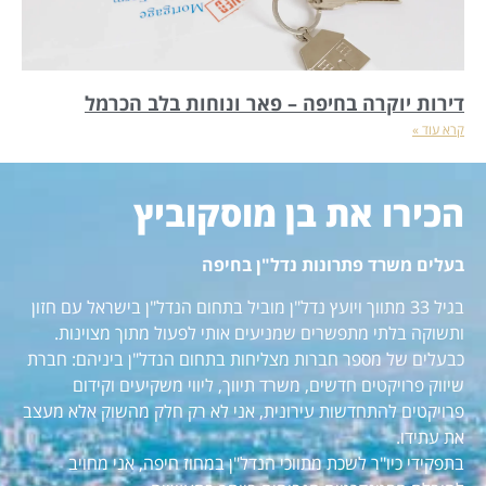
דירות יוקרה בחיפה – פאר ונוחות בלב הכרמל
קרא עוד »
הכירו את בן מוסקוביץ
בעלים משרד פתרונות נדל"ן בחיפה
בגיל 33 מתווך ויועץ נדל"ן מוביל בתחום הנדל"ן בישראל עם חזון
ותשוקה בלתי מתפשרים שמניעים אותי לפעול מתוך מצוינות.
כבעלים של מספר חברות מצליחות בתחום הנדל"ן ביניהם: חברת
שיווק פרויקטים חדשים, משרד תיווך, ליווי משקיעים וקידום
פרויקטים להתחדשות עירונית, אני לא רק חלק מהשוק אלא מעצב
את עתידו.
בתפקידי כיו"ר לשכת מתווכי הנדל"ן במחוז חיפה, אני מחויב