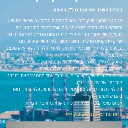
בעלים משרד פתרונות נדל"ן בחיפה
בגיל 33 מתווך ויועץ נדל"ן מוביל בתחום הנדל"ן בישראל עם חזון
ותשוקה בלתי מתפשרים שמניעים אותי לפעול מתוך מצוינות.
כבעלים של מספר חברות מצליחות בתחום הנדל"ן ביניהם: חברת
שיווק פרויקטים חדשים, משרד תיווך, ליווי משקיעים וקידום
פרויקטים להתחדשות עירונית, אני לא רק חלק מהשוק אלא מעצב
את עתידו.
בתפקידי כיו"ר לשכת מתווכי הנדל"ן במחוז חיפה, אני מחויב
להובלת הסטנדרטים הגבוהים ביותר בתעשייה.
אני מוביל צוות של מקצוענים, אשר כל אחד מהם עבר את "מבחני
הסיירת" של עולם הנדל"ן.
הם לא נבחרו רק על סמך יכולותיהם הגבוהות, אלא כי אני רואה
בהם שותפים לדרך.
אנחנו פועלים כיחידה אחת, כוח מאוחד מחויב לתוצאות.
קראו עוד על בן מוסקוביץ >>>