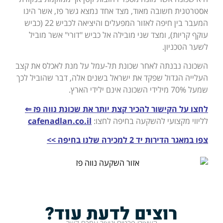
אסטרטגית חשובה מאוד, מצד אחד נמצא גשר פז, אשר הינו
המעבר בין חיפה לאזור המפעלים והיציאה לכביש 22 (כביש
עוקף קריות), ומצד שני מובילה אל כביש "דורי" אשר מוביל
לשער הטכניון.
השכונה נבנתה לאחר שכונת תל-עמל על מנת לאכלס את קצב
העלייה הגדול שפקד את ישראל בשנים אלה, דבר שהוביל לכך
שמעל 70% מילידי השכונה אינם ילידי הארץ.
לחצו על הקישור להכיר קצת יותר את שכונת נווה פז ⇐
לליווי מקצועי להשקעה בחיפה לחצו:
cafenadlan.co.il
צפו במאגר הדירות יד 2 למכירה שלנו בחיפה >>
רוצים לדעת עוד?
השאירו פרטים וניצור עמכם קשר