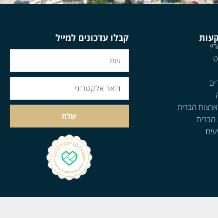
קעות
קבלו עדכונים למייל
רץ
ט
ים
ארצות הברית
שלח
 הברית
עים