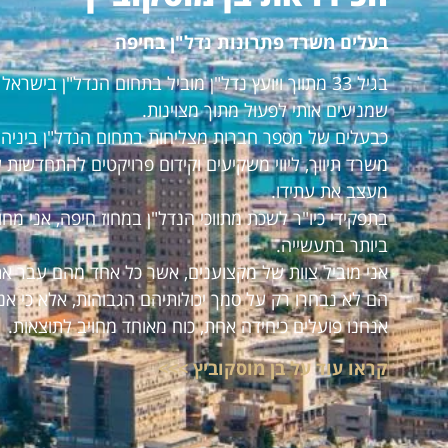
בעלים משרד פתרונות נדל"ן בחיפה
בגיל 33 מתווך ויועץ נדל"ן מוביל בתחום הנדל"ן ביש
שמניעים אותי לפעול מתוך מצוינות.
כבעלים של מספר חברות מצליחות בתחום הנדל"ן ביניהם:
משרד תיווך, ליווי משקיעים וקידום פרויקטים להתחדשות 
מעצב את עתידו.
בתפקידי כיו"ר לשכת מתווכי הנדל"ן במחוז חיפה, אני מ
ביותר בתעשייה.
אני מוביל צוות של מקצוענים, אשר כל אחד מהם עבר את
הם לא נבחרו רק על סמך יכולותיהם הגבוהות, אלא כי אנ
אנחנו פועלים כיחידה אחת, כוח מאוחד מחויב לתוצאות.
קראו עוד על בן מוסקוביץ >>>