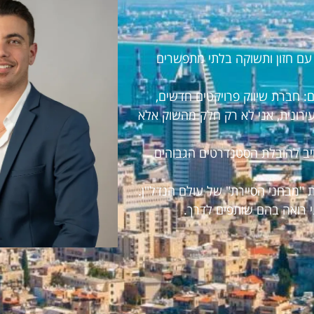
ראל עם חזון ותשוקה בלתי מתפשרים
 חברת שיווק פרויקטים חדשים,
עירונית, אני לא רק חלק מהשוק אלא
חויב להובלת הסטנדרטים הגבוהים
 "מבחני הסיירת" של עולם הנדל"ן.
י רואה בהם שותפים לדרך.