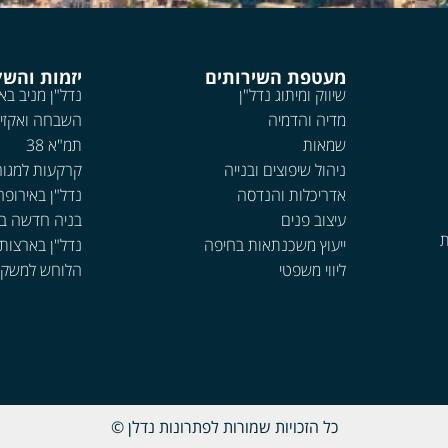
מעטפת השירותים
יזמות והש
שיווק ומיתוג נדל"ן
נדל"ן מניב בא
מדיה והדמיה
השבחה ואקזי
שמאות
תמ"א 38
ניהול שיפוצים ובנייה
קרקעות למגור
אדריכלות והנדסה
נדל"ן באירופה
עיצוב פנים
בניה חדשה ב
ת
ייעוץ משכנתאות בחיפה
נדל"ן בארצות
ליווי משפטי
הלוחש למשקי
כל הזכויות שמורות לפתרונות נדלן ©