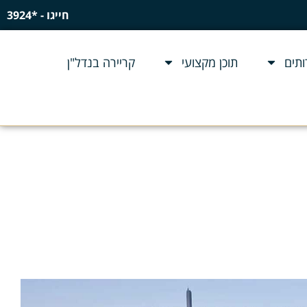
חייגו - *3924
תים
תוכן מקצועי
קריירה בנדל"ן