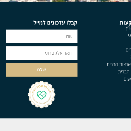
קעות
קבלו עדכונים למייל
רץ
ט
ים
ארצות הברית
שלח
 הברית
עים