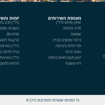
מעטפת השירותים
יזמות והש
שיווק ומיתוג נדל"ן
נדל"ן מניב בא
מדיה והדמיה
השבחה ואקזי
שמאות
תמ"א 38
ניהול שיפוצים ובנייה
קרקעות למגור
אדריכלות והנדסה
נדל"ן באירופה
עיצוב פנים
בניה חדשה ב
ת
ייעוץ משכנתאות בחיפה
נדל"ן בארצות
ליווי משפטי
הלוחש למשקי
כל הזכויות שמורות לפתרונות נדלן ©