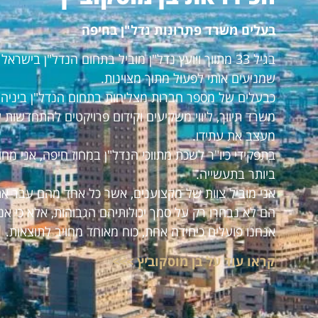
בעלים משרד פתרונות נדל"ן בחיפה
בגיל 33 מתווך ויועץ נדל"ן מוביל בתחום הנדל"ן ביש
שמניעים אותי לפעול מתוך מצוינות.
כבעלים של מספר חברות מצליחות בתחום הנדל"ן ביניהם:
משרד תיווך, ליווי משקיעים וקידום פרויקטים להתחדשות 
מעצב את עתידו.
בתפקידי כיו"ר לשכת מתווכי הנדל"ן במחוז חיפה, אני מ
ביותר בתעשייה.
אני מוביל צוות של מקצוענים, אשר כל אחד מהם עבר את
הם לא נבחרו רק על סמך יכולותיהם הגבוהות, אלא כי אנ
אנחנו פועלים כיחידה אחת, כוח מאוחד מחויב לתוצאות.
קראו עוד על בן מוסקוביץ >>>